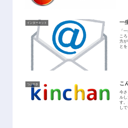
一
インターネット
「一
ころ
方が
とを
こ
つぶやき
今さ
ルし
す。
して