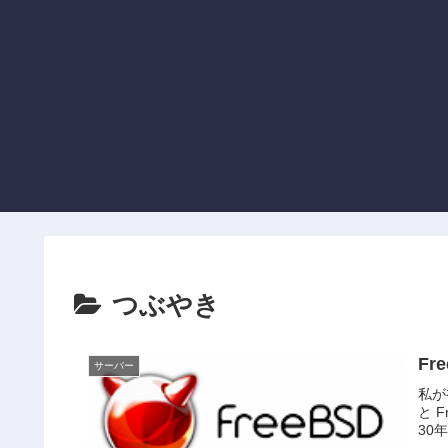
つぶやき
Fr
サーバー
私が初
と 
30