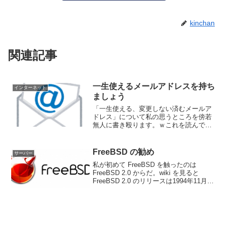
kinchan
関連記事
一生使えるメールアドレスを持ち
インターネット
ましょう
「一生使える、変更しない済むメールア
ドレス」について私の思うところを傍若
無人に書き殴ります。ｗこれを読んで、
不愉快になられる方がいらっしゃる事が
予想されますが、、 私は皆様のご参考に
なることを（一応）目指しております。
FreeBSD の勧め
サーバー
お一人でもご参考にして...
私が初めて FreeBSD を触ったのは
FreeBSD 2.0 からだ。wiki を見ると
FreeBSD 2.0 のリリースは1994年11月22
日となっているのでもう30年弱のお付き
合いとなる。Linux と言うチョイスも有っ
たのだが...