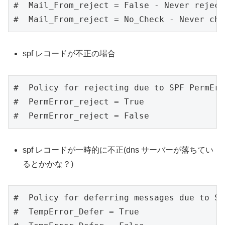
#  Mail_From_reject = False - Never reject
#  Mail_From_reject = No_Check - Never che
spf レコードが不正の場合
#  Policy for rejecting due to SPF PermErr
#  PermError_reject = True

#  PermError_reject = False
spf レコードが一時的に不正(dns サーバーが落ちてい
るとかかな？)
#  Policy for deferring messages due to SP
#  TempError_Defer = True
