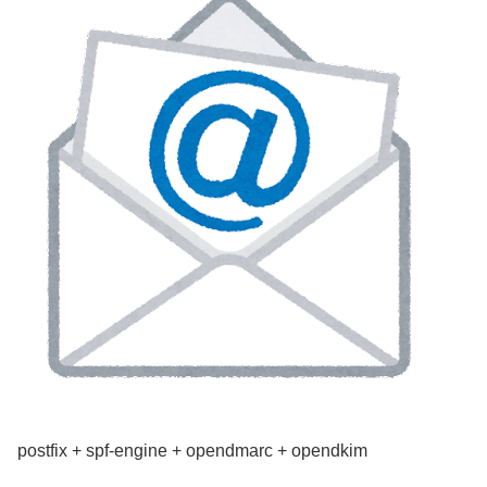
postfix + spf-engine + opendmarc + opendkim