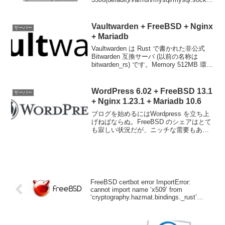
CP port と Unix domain socket の両方で
待機しています。で、word...
Vaultwarden + FreeBSD + Nginx
サーバー
+ Mariadb
Vaultwarden は Rust で書かれた非公式
Bitwarden 互換サーバ (以前の名称は
bitwarden_rs) です。Memory 512MB 環境
でも(私が見た限り)問題なく動作している
ので Google や Orac...
WordPress 6.02 + FreeBSD 13.1
サーバー
+ Nginx 1.23.1 + Mariadb 10.6
ブログを始めるにはWordpress を立ち上
げねばならぬ。FreeBSD のシェアはとて
も寂しい状況だが、ニッチな需要もある
だろうと言う事と自分のメモを兼ねてイ
ンストール手順をズラズラ書き殴りま
す。スペックはVultr VPS1CPU 5...
FreeBSD certbot error ImportError:
cannot import name ‘x509’ from
‘cryptography.hazmat.bindings._rust’
(unknown location)