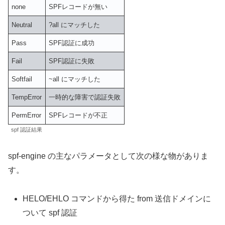
none
SPFレコードが無い
Neutral
?all にマッチした
Pass
SPF認証に成功
Fail
SPF認証に失敗
Softfail
~all にマッチした
TempError
一時的な障害で認証失敗
PermError
SPFレコードが不正
spf 認証結果
spf-engine の主なパラメータとして次の様な物がありま
す。
HELO/EHLO コマンドから得た from 送信ドメインに
ついて spf 認証