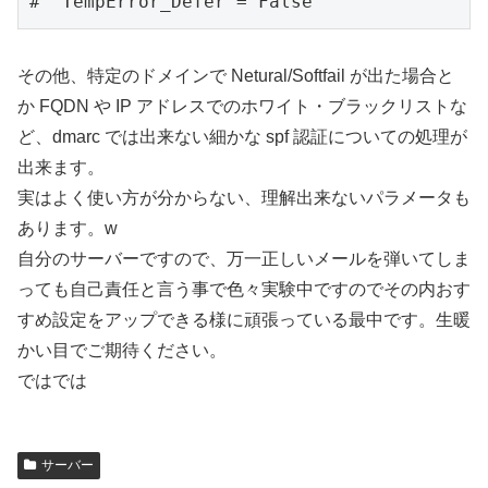
#  TempError_Defer = False
その他、特定のドメインで Netural/Softfail が出た場合と
か FQDN や IP アドレスでのホワイト・ブラックリストな
ど、dmarc では出来ない細かな spf 認証についての処理が
出来ます。
実はよく使い方が分からない、理解出来ないパラメータも
あります。w
自分のサーバーですので、万一正しいメールを弾いてしま
っても自己責任と言う事で色々実験中ですのでその内おす
すめ設定をアップできる様に頑張っている最中です。生暖
かい目でご期待ください。
ではでは
サーバー