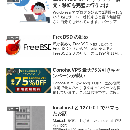
サーバー
元・移転を完璧に行うには
Wordpress でブログを始めて1週間もしな
いうちにサーバー移転すると言う無計画
さに自分でも呆れています。バックアッ
プを取って移転先に復元すれば良いんだ
ろう？有名どころのバックアッププラグ
インがあるから簡単なんじゃ無いの？と
FreeBSD の勧め
サーバー
思っていたん...
私が初めて FreeBSD を触ったのは
FreeBSD 2.0 からだ。wiki を見ると
FreeBSD 2.0 のリリースは1994年11月22
日となっているのでもう30年弱のお付き
合いとなる。Linux と言うチョイスも有っ
たのだが...
Conoha VPS 最大75％引きキャ
サーバー
ンペーンが熱い
Conoha VPS が2022年11月7日迄の期間
限定で最大75%引きのキャンペーンを開
催しています。これはお得です。普段は
最大23%割引だから割引率が大幅に上が
っている。75%引きになるのは VPS割引
きっぷ 36ヶ月契約の- 3 CP...
localhost と 127.0.0.1 でハマっ
サーバー
たお話
Mariadb を立ち上げました。netstat で見
るとport
3306(default)/var/run/mysql/mysql.sockT