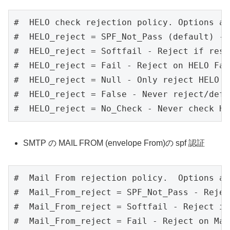
#  HELO check rejection policy. Options are
#  HELO_reject = SPF_Not_Pass (default) - 
#  HELO_reject = Softfail - Reject if resu
#  HELO_reject = Fail - Reject on HELO Fail
#  HELO_reject = Null - Only reject HELO F
#  HELO_reject = False - Never reject/defe
#  HELO_reject = No_Check - Never check HE
SMTP の MAIL FROM (envelope From)の spf 認証
#  Mail From rejection policy.  Options are
#  Mail_From_reject = SPF_Not_Pass - Rejec
#  Mail_From_reject = Softfail - Reject if
#  Mail_From_reject = Fail - Reject on Mai