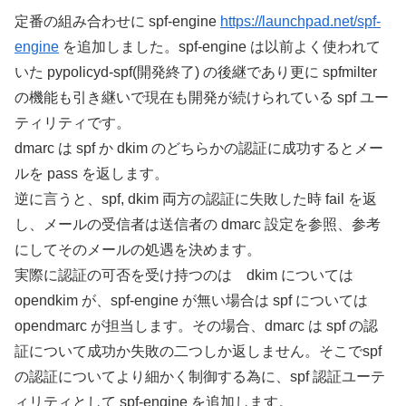
定番の組み合わせに spf-engine
https://launchpad.net/spf-
engine
を追加しました。spf-engine は以前よく使われて
いた pypolicyd-spf(開発終了) の後継であり更に spfmilter
の機能も引き継いで現在も開発が続けられている spf ユー
ティリティです。
dmarc は spf か dkim のどちらかの認証に成功するとメー
ルを pass を返します。
逆に言うと、spf, dkim 両方の認証に失敗した時 fail を返
し、メールの受信者は送信者の dmarc 設定を参照、参考
にしてそのメールの処遇を決めます。
実際に認証の可否を受け持つのは dkim については
opendkim が、spf-engine が無い場合は spf については
opendmarc が担当します。その場合、dmarc は spf の認
証について成功か失敗の二つしか返しません。そこでspf
の認証についてより細かく制御する為に、spf 認証ユーテ
ィリティとして spf-engine を追加します。