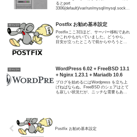
るとport
3306(default)/var/run/mysql/mysql.sockT
CP port と Unix domain socket の両方で
待機しています。で、word...
Postfix お勧め基本設定
サーバー
Postfixここ3日ほど、サーバー移転であれ
やこれやもがいていました。どうやら、
目安が立ったところで前からやろうと思
っていた各種設定の整理整頓を始めま
す。例えば Postfix。メールの送受信出来
れば良かったのに、relay するから s...
WordPress 6.02 + FreeBSD 13.1
サーバー
+ Nginx 1.23.1 + Mariadb 10.6
ブログを始めるにはWordpress を立ち上
げねばならぬ。FreeBSD のシェアはとて
も寂しい状況だが、ニッチな需要もある
だろうと言う事と自分のメモを兼ねてイ
ンストール手順をズラズラ書き殴りま
す。スペックはVultr VPS1CPU 5...
Postfix お勧め基本設定