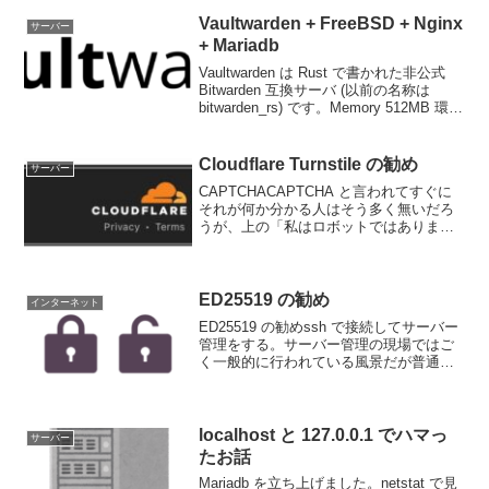
Vaultwarden + FreeBSD + Nginx
サーバー
+ Mariadb
Vaultwarden は Rust で書かれた非公式
Bitwarden 互換サーバ (以前の名称は
bitwarden_rs) です。Memory 512MB 環境
でも(私が見た限り)問題なく動作している
ので Google や Orac...
Cloudflare Turnstile の勧め
サーバー
CAPTCHACAPTCHA と言われてすぐに
それが何か分かる人はそう多く無いだろ
うが、上の「私はロボットではありませ
ん」やひん曲がったあるいはノイズの入
った文字列の入力、信号機や横断歩道、
バスの入ったパネルをチェックするな
ど、入力している...
ED25519 の勧め
インターネット
ED25519 の勧めssh で接続してサーバー
管理をする。サーバー管理の現場ではご
く一般的に行われている風景だが普通の
人から見ると暗いディスプレイの中に文
字が飛び交う、映画なんかで出てくるコ
ンピュータを操る悪いハッカーそのもの
だろう。ws...
localhost と 127.0.0.1 でハマっ
サーバー
たお話
Mariadb を立ち上げました。netstat で見