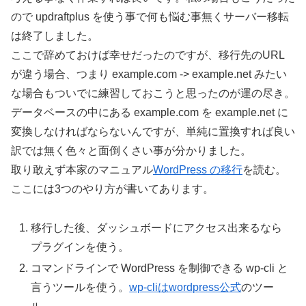
ので updraftplus を使う事で何も悩む事無くサーバー移転
は終了しました。
ここで辞めておけば幸せだったのですが、移行先のURL
が違う場合、つまり example.com -> example.net みたい
な場合もついでに練習しておこうと思ったのが運の尽き。
データベースの中にある example.com を example.net に
変換しなければならないんですが、単純に置換すれば良い
訳では無く色々と面倒くさい事が分かりました。
取り敢えず本家のマニュアル
WordPress の移行
を読む。
ここには3つのやり方が書いてあります。
移行した後、ダッシュボードにアクセス出来るなら
プラグインを使う。
コマンドラインで WordPress を制御できる wp-cli と
言うツールを使う。
wp-cliはwordpress公式
のツー